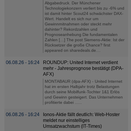
Abgabedruck. Der Münchener
Technologiekonzern verliert bis zu -6% und
ist damit hinter Scout24 schwächster DAX-
Wert. Handelt es sich nur um
Gewinnmitnahmen oder steckt mehr
dahinter? Rekordzahlen und
Prognoseanhebung Die fundamentalen
Zahlen […] The post Siemens-Aktie: Ist der
Rücksetzer die große Chance? first
appeared on sharedeals.de....
06.08.26 - 16:24
ROUNDUP: United Internet verdient
mehr - Jahresprognose bestätigt (DPA-
AFX)
MONTABAUR (dpa-AFX) - United Internet
hat im ersten Halbjahr trotz Belastungen
durch seine Mobilfunk-Tochter 1&1 Erlös
und Gewinn gesteigert. Das Unternehmen
profitierte dabei ......
06.08.26 - 16:24
Ionos-Aktie fällt deutlich: Web-Hoster
meldet nur einstelliges
Umsatzwachstum (IT-Times)