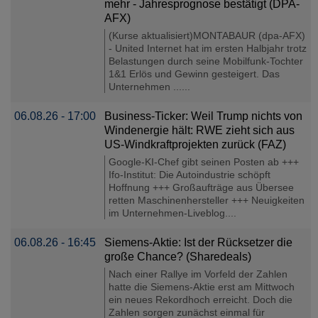
mehr - Jahresprognose bestätigt (DPA-
AFX)
(Kurse aktualisiert)MONTABAUR (dpa-AFX)
- United Internet hat im ersten Halbjahr trotz
Belastungen durch seine Mobilfunk-Tochter
1&1 Erlös und Gewinn gesteigert. Das
Unternehmen ......
06.08.26 - 17:00
Business-Ticker: Weil Trump nichts von
Windenergie hält: RWE zieht sich aus
US-Windkraftprojekten zurück (FAZ)
Google-KI-Chef gibt seinen Posten ab +++
Ifo-Institut: Die Autoindustrie schöpft
Hoffnung +++ Großaufträge aus Übersee
retten Maschinenhersteller +++ Neuigkeiten
im Unternehmen-Liveblog....
06.08.26 - 16:45
Siemens-Aktie: Ist der Rücksetzer die
große Chance? (Sharedeals)
Nach einer Rallye im Vorfeld der Zahlen
hatte die Siemens-Aktie erst am Mittwoch
ein neues Rekordhoch erreicht. Doch die
Zahlen sorgen zunächst einmal für