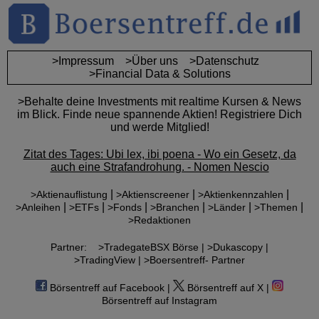
>Impressum
>Über uns
>Datenschutz
>Financial Data & Solutions
>Behalte deine Investments mit realtime Kursen & News
im Blick. Finde neue spannende Aktien! Registriere Dich
und werde Mitglied!
Zitat des Tages: Ubi lex, ibi poena - Wo ein Gesetz, da
auch eine Strafandrohung. - Nomen Nescio
|
|
|
>Aktienauflistung
>Aktienscreener
>Aktienkennzahlen
|
|
|
|
|
|
>Anleihen
>ETFs
>Fonds
>Branchen
>Länder
>Themen
>Redaktionen
Partner:
>TradegateBSX Börse |
>Dukascopy |
>TradingView |
>Boersentreff- Partner
Börsentreff auf Facebook |
Börsentreff auf X |
Börsentreff auf Instagram