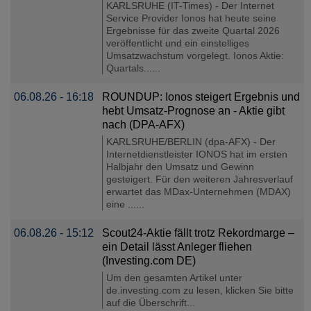
KARLSRUHE (IT-Times) - Der Internet
Service Provider Ionos hat heute seine
Ergebnisse für das zweite Quartal 2026
veröffentlicht und ein einstelliges
Umsatzwachstum vorgelegt. Ionos Aktie:
Quartals......
06.08.26 - 16:18
ROUNDUP: Ionos steigert Ergebnis und
hebt Umsatz-Prognose an - Aktie gibt
nach (DPA-AFX)
KARLSRUHE/BERLIN (dpa-AFX) - Der
Internetdienstleister IONOS hat im ersten
Halbjahr den Umsatz und Gewinn
gesteigert. Für den weiteren Jahresverlauf
erwartet das MDax-Unternehmen (MDAX)
eine ......
06.08.26 - 15:12
Scout24-Aktie fällt trotz Rekordmarge –
ein Detail lässt Anleger fliehen
(Investing.com DE)
Um den gesamten Artikel unter
de.investing.com zu lesen, klicken Sie bitte
auf die Überschrift...