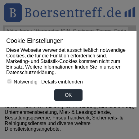
Cookie Einstellungen
THEMEN
HOT-STOCKS
LOGIN
Diese Webseite verwendet ausschließlich notwendige
Cookies, die für die Funktion erforderlich sind.
Marketing- und Statistik-Cookies kommen nicht zum
News zum Sektor
Einsatz. Weitere Informationen finden Sie in unserer
Datenschutzerklärung
.
Dienstleistungen aus Sambia
Notwendig
Details einblenden
OK
Zum Sektor Dienstleistung gehören alle Unternehmen,
welche in folgenden Branchen tätig sind: Internet- & IT-
Service, Arbeitsvermittlung, Weiterbildung, Marktforschung,
Unternehmensberatung, Miet- & Leasingdienste,
Bestattungsgewerbe, Friseurhandwerk, Sicherheits- &
Reinigungsdienste und diverse weitere
Dienstleistungsangebote.