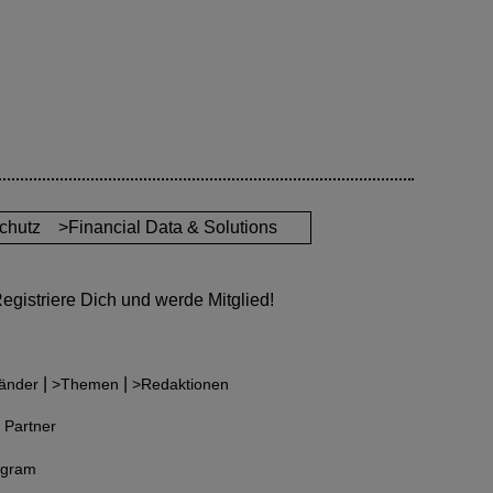
chutz
>Financial Data & Solutions
gistriere Dich und werde Mitglied!
|
|
änder
>Themen
>Redaktionen
 Partner
agram