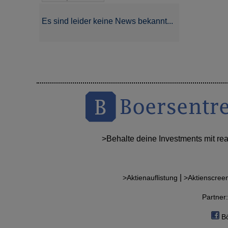
Es sind leider keine News bekannt...
>Behalte deine Investments mit re
|
>Aktienauflistung
>Aktienscree
Partne
Bö