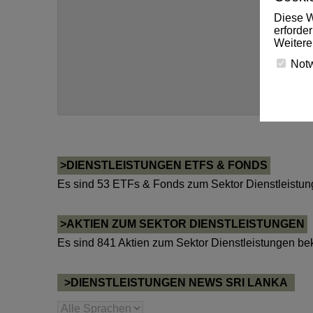
Diese W
erforde
Weitere
Not
>DIENSTLEISTUNGEN ETFS & FONDS
Es sind 53 ETFs & Fonds zum Sektor Dienstleistun
>AKTIEN ZUM SEKTOR DIENSTLEISTUNGEN
Es sind 841 Aktien zum Sektor Dienstleistungen be
>DIENSTLEISTUNGEN NEWS SRI LANKA