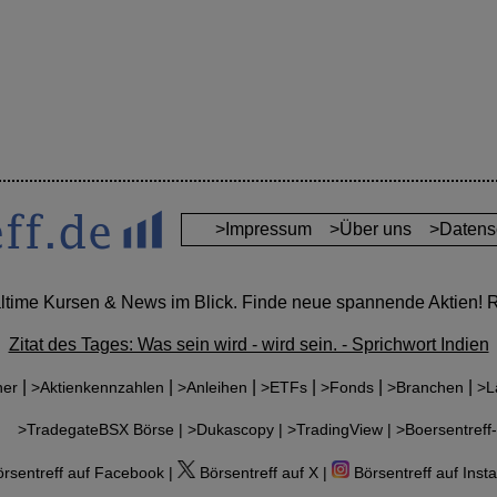
>Impressum
>Über uns
>Datens
altime Kursen & News im Blick. Finde neue spannende Aktien! Re
Zitat des Tages: Was sein wird - wird sein. - Sprichwort Indien
|
|
|
|
|
|
ner
>Aktienkennzahlen
>Anleihen
>ETFs
>Fonds
>Branchen
>L
r:
>TradegateBSX Börse |
>Dukascopy |
>TradingView |
>Boersentreff-
rsentreff auf Facebook |
Börsentreff auf X |
Börsentreff auf Inst