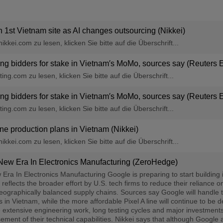
 1st Vietnam site as AI changes outsourcing (Nikkei)
kkei.com zu lesen, klicken Sie bitte auf die Überschrift...
bidders for stake in Vietnam′s MoMo, sources say (Reuters 
ng.com zu lesen, klicken Sie bitte auf die Überschrift...
bidders for stake in Vietnam′s MoMo, sources say (Reuters 
ng.com zu lesen, klicken Sie bitte auf die Überschrift...
e production plans in Vietnam (Nikkei)
kkei.com zu lesen, klicken Sie bitte auf die Überschrift...
New Era In Electronics Manufacturing (ZeroHedge)
Era In Electronics Manufacturing Google is preparing to start building 
reflects the broader effort by U.S. tech firms to reduce their reliance o
raphically balanced supply chains. Sources say Google will handle the
s in Vietnam, while the more affordable Pixel A line will continue to b
e extensive engineering work, long testing cycles and major investments 
sement of their technical capabilities. Nikkei says that although Google