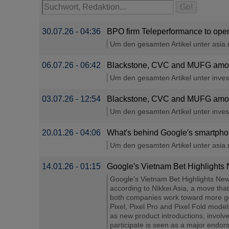
30.07.26 - 04:36
BPO firm Teleperformance to open
Um den gesamten Artikel unter asia.ni
06.07.26 - 06:42
Blackstone, CVC and MUFG among 
Um den gesamten Artikel unter investi
03.07.26 - 12:54
Blackstone, CVC and MUFG among 
Um den gesamten Artikel unter investi
20.01.26 - 04:06
What′s behind Google′s smartphon
Um den gesamten Artikel unter asia.ni
14.01.26 - 01:15
Google′s Vietnam Bet Highlights 
Google's Vietnam Bet Highlights New 
according to Nikkei Asia, a move that 
both companies work toward more geog
Pixel, Pixel Pro and Pixel Fold model
as new product introductions, involv
participate is seen as a major endor