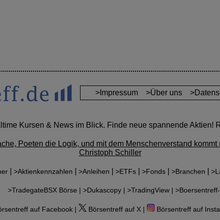
>Impressum
>Über uns
>Datens
altime Kursen & News im Blick. Finde neue spannende Aktien! Re
ache, Poeten die Logik, und mit dem Menschenverstand kommt 
Christoph Schiller
|
|
|
|
|
|
ner
>Aktienkennzahlen
>Anleihen
>ETFs
>Fonds
>Branchen
>L
r:
>TradegateBSX Börse |
>Dukascopy |
>TradingView |
>Boersentreff-
rsentreff auf Facebook |
Börsentreff auf X |
Börsentreff auf Inst