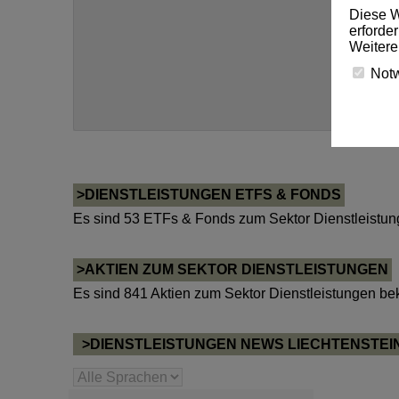
Diese W
erforde
Weitere
Not
>DIENSTLEISTUNGEN ETFS & FONDS
Es sind 53 ETFs & Fonds zum Sektor Dienstleistun
>AKTIEN ZUM SEKTOR DIENSTLEISTUNGEN
Es sind 841 Aktien zum Sektor Dienstleistungen be
>DIENSTLEISTUNGEN NEWS LIECHTENSTEI