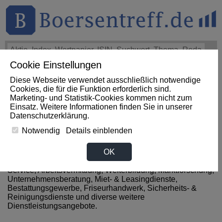
Cookie Einstellungen
THEMEN
HOT-STOCKS
LOGIN
Diese Webseite verwendet ausschließlich notwendige
Cookies, die für die Funktion erforderlich sind.
Marketing- und Statistik-Cookies kommen nicht zum
News zum Sektor
Einsatz. Weitere Informationen finden Sie in unserer
Datenschutzerklärung
.
Dienstleistungen aus Kenia
Notwendig
Details einblenden
OK
Zum Sektor Dienstleistung gehören alle Unternehmen,
welche in folgenden Branchen tätig sind: Internet- & IT-
Service, Arbeitsvermittlung, Weiterbildung, Marktforschung,
Unternehmensberatung, Miet- & Leasingdienste,
Bestattungsgewerbe, Friseurhandwerk, Sicherheits- &
Reinigungsdienste und diverse weitere
Dienstleistungsangebote.