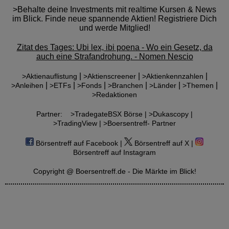
>Behalte deine Investments mit realtime Kursen & News
im Blick. Finde neue spannende Aktien! Registriere Dich
und werde Mitglied!
Zitat des Tages: Ubi lex, ibi poena - Wo ein Gesetz, da
auch eine Strafandrohung. - Nomen Nescio
|
|
|
>Aktienauflistung
>Aktienscreener
>Aktienkennzahlen
|
|
|
|
|
|
>Anleihen
>ETFs
>Fonds
>Branchen
>Länder
>Themen
>Redaktionen
Partner:
>TradegateBSX Börse |
>Dukascopy |
>TradingView |
>Boersentreff- Partner
Börsentreff auf Facebook |
Börsentreff auf X |
Börsentreff auf Instagram
Copyright @ Boersentreff.de - Die Märkte im Blick!