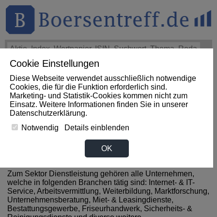
Cookie Einstellungen
THEMEN
HOT-STOCKS
LOGIN
Diese Webseite verwendet ausschließlich notwendige
Impact News
+++
Sysmex Corporation Announces Increase
Cookies, die für die Funktion erforderlich sind.
In Q1 Profit (AFX)
+++
SYSMEX Aktie
+4,30%
Marketing- und Statistik-Cookies kommen nicht zum
Einsatz. Weitere Informationen finden Sie in unserer
Datenschutzerklärung
.
News zum Sektor
Notwendig
Details einblenden
Dienstleistungen aus Slowakei
OK
Zum Sektor Dienstleistung gehören alle Unternehmen,
welche in folgenden Branchen tätig sind: Internet- & IT-
Service, Arbeitsvermittlung, Weiterbildung, Marktforschung,
Unternehmensberatung, Miet- & Leasingdienste,
Bestattungsgewerbe, Friseurhandwerk, Sicherheits- &