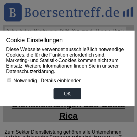
Cookie Einstellungen
THEMEN
HOT-STOCKS
LOGIN
Diese Webseite verwendet ausschließlich notwendige
Impact News
+++
First Phosphate Corp.: First Phosphate
Cookies, die für die Funktion erforderlich sind.
Announces Uplisting of American Depositary Receipt (ADR)
Marketing- und Statistik-Cookies kommen nicht zum
to Nasdaq... (Newsfile)
+++
FIRST PHOSPHATE Aktie
Einsatz. Weitere Informationen finden Sie in unserer
+4,02%
Datenschutzerklärung
.
Notwendig
Details einblenden
News zum Sektor
OK
Dienstleistungen aus Costa
Rica
Zum Sektor Dienstleistung gehören alle Unternehmen,