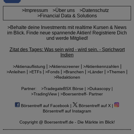
>Impressum
>Über uns
>Datenschutz
>Financial Data & Solutions
>Behalte deine Investments mit realtime Kursen & News
im Blick. Finde neue spannende Aktien! Registriere Dich
und werde Mitglied!
Zitat des Tages: Was sein wird - wird sein. - Sprichwort
Indien
|
|
|
>Aktienauflistung
>Aktienscreener
>Aktienkennzahlen
|
|
|
|
|
|
>Anleihen
>ETFs
>Fonds
>Branchen
>Länder
>Themen
>Redaktionen
Partner:
>TradegateBSX Börse |
>Dukascopy |
>TradingView |
>Boersentreff- Partner
Börsentreff auf Facebook |
Börsentreff auf X |
Börsentreff auf Instagram
Copyright @ Boersentreff.de - Die Märkte im Blick!