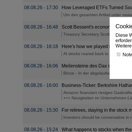
08.08.26 - 17:30
How Leveraged ETFs Turned South
Um den gesamten Artikel unter newsbr
Cookie
08.08.26 - 16:48
Scott Bessent′s economy claim is 
Treasury Secretary Scott Bessent de
Diese W
erforde
Weitere
08.08.26 - 16:18
Here′s how we played the massiv
AI stocks roared back to help lift two
Not
08.08.26 - 16:06
Meilensteine des Dax seit seinem
Börse - In der abgelaufenen Woche ha
08.08.26 - 16:00
Business-Ticker: Berkshire Hatha
Amazon finanziert riesiges Gaskraft
+++ Neuigkeiten im Unternehmen-Liv
08.08.26 - 15:30
For retirees, staying in the stoc
Investors should be conversative in r
08.08.26 - 15:24
What happens to stocks when the 