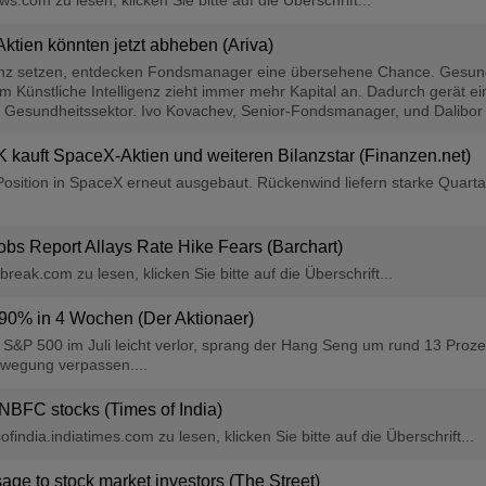
.com zu lesen, klicken Sie bitte auf die Überschrift...
ktien könnten jetzt abheben (Ariva)
igenz setzen, entdecken Fondsmanager eine übersehene Chance. Gesund
ünstliche Intelligenz zieht immer mehr Kapital an. Dadurch gerät ein
r Gesundheitssektor. Ivo Kovachev, Senior-Fondsmanager, und Dalibor 
K kauft SpaceX-Aktien und weiteren Bilanzstar (Finanzen.net)
Position in SpaceX erneut ausgebaut. Rückenwind liefern starke Quar
obs Report Allays Rate Hike Fears (Barchart)
eak.com zu lesen, klicken Sie bitte auf die Überschrift...
90% in 4 Wochen (Der Aktionaer)
 S&P 500 im Juli leicht verlor, sprang der Hang Seng um rund 13 Proz
ewegung verpassen....
 NBFC stocks (Times of India)
india.indiatimes.com zu lesen, klicken Sie bitte auf die Überschrift...
age to stock market investors (The Street)