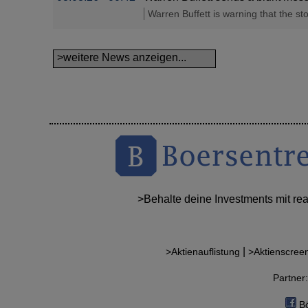
Warren Buffett is warning that the s
>weitere News anzeigen...
>Behalte deine Investments mit re
|
>Aktienauflistung
>Aktienscree
Partne
Bö