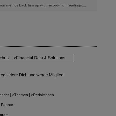
on metrics back him up with record-high readings....
chutz
>Financial Data & Solutions
gistriere Dich und werde Mitglied!
|
|
änder
>Themen
>Redaktionen
 Partner
agram