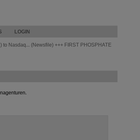
S
LOGIN
 to Nasdaq... (Newsfile)
+++
FIRST PHOSPHATE
enagenturen.