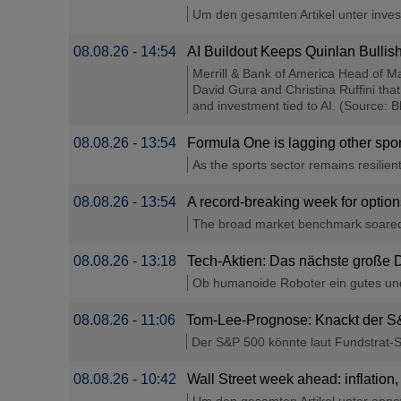
Um den gesamten Artikel unter investi
08.08.26 - 14:54
AI Buildout Keeps Quinlan Bulli
Merrill & Bank of America Head of Ma
David Gura and Christina Ruffini that
and investment tied to AI. (Source: B
08.08.26 - 13:54
Formula One is lagging other spor
As the sports sector remains resilien
08.08.26 - 13:54
A record-breaking week for optio
The broad market benchmark soared to
08.08.26 - 13:18
Tech-Aktien: Das nächste große 
Ob humanoide Roboter ein gutes und d
08.08.26 - 11:06
Tom-Lee-Prognose: Knackt der S&
Der S&P 500 könnte laut Fundstrat-S
08.08.26 - 10:42
Wall Street week ahead: inflation,