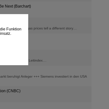
e Next (Barchart)
umbers, and gas prices tell a different story....
die Funktion
insatz.
te des deutschen Leitindex....
markt beruhigt Anleger +++ Siemens investiert in den USA
stion (CNBC)