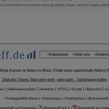
tock market has never been more gambling-driven, and two major valuati
>Impressum
>Über uns
>Datens
altime Kursen & News im Blick. Finde neue spannende Aktien! Re
Zitat des Tages: Was sein wird - wird sein. - Sprichwort Indien
|
|
|
|
|
|
ner
>Aktienkennzahlen
>Anleihen
>ETFs
>Fonds
>Branchen
>L
r:
>TradegateBSX Börse |
>Dukascopy |
>TradingView |
>Boersentreff-
rsentreff auf Facebook |
Börsentreff auf X |
Börsentreff auf Inst