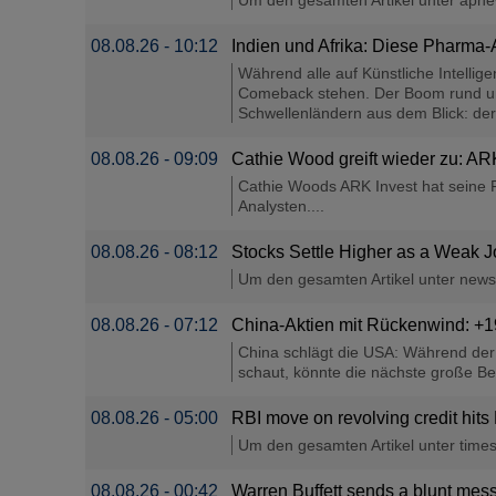
Um den gesamten Artikel unter apnews
08.08.26 - 10:12
Indien und Afrika: Diese Pharma-A
Während alle auf Künstliche Intell
Comeback stehen. Der Boom rund um K
Schwellenländern aus dem Blick: de
08.08.26 - 09:09
Cathie Wood greift wieder zu: AR
Cathie Woods ARK Invest hat seine 
Analysten....
08.08.26 - 08:12
Stocks Settle Higher as a Weak J
Um den gesamten Artikel unter newsbr
08.08.26 - 07:12
China-Aktien mit Rückenwind: +1
China schlägt die USA: Während der
schaut, könnte die nächste große B
08.08.26 - 05:00
RBI move on revolving credit hits
Um den gesamten Artikel unter timesof
08.08.26 - 00:42
Warren Buffett sends a blunt mess