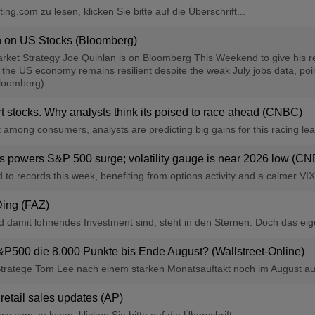
ng.com zu lesen, klicken Sie bitte auf die Überschrift...
sh on US Stocks (Bloomberg)
rket Strategy Joe Quinlan is on Bloomberg This Weekend to give his reac
 the US economy remains resilient despite the weak July jobs data, poin
loomberg)...
t stocks. Why analysts think its poised to race ahead (CNBC)
t among consumers, analysts are predicting big gains for this racing lea
ns powers S&P 500 surge; volatility gauge is near 2026 low (C
 records this week, benefiting from options activity and a calmer VIX.
Ding (FAZ)
amit lohnendes Investment sind, steht in den Sternen. Doch das eigene 
P500 die 8.000 Punkte bis Ende August? (Wallstreet-Online)
tratege Tom Lee nach einem starken Monatsauftakt noch im August auf 
 retail sales updates (AP)