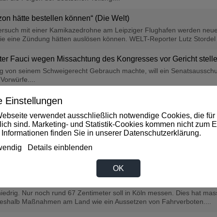
on hätte bestellen können“ (Die Welt)
uch mit einer Kamikazedrohne am Leipziger Flughafen werden neue De
ie eine Zündung hätten auslösen können. WELT-Reporter Lutz Stordel 
er Fauci wegen Missachtung des Kongresses vor Gericht stelle
ng von seinem Schweigerecht Gebrauch machte, will ein Senatsaussch
orwürfe....
tschlands Kreditwürdigkeit (Die Welt)
 Einstellungen
„Handelsblatt“ die Sorge um Deutschlands Kreditwürdigkeit. Eine schl
ebseite verwendet ausschließlich notwendige Cookies, die für 
lliarden belasten....
rlich sind. Marketing- und Statistik-Cookies kommen nicht zum E
 Informationen finden Sie in unserer
Datenschutzerklärung
.
iese 14 Aktien sind heimliche Superstars (Die Welt)
wendig
Details einblenden
iganten schauen, brillieren europäische Hidden Champions in ihren Ni
OK
fe-Maßnahmen (Die Welt)
niedrig. Nur noch rund 67 Zentimeter soll in Köln messen. Dies hat ma
 deshalb Maßnahmen am Land wie ein Aussetzen von Fahrverboten....