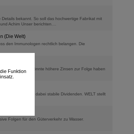
tails bekannt. So soll das hochwertige Fabrikat mit
und Achim Unser berichten....
n (Die Welt)
uss den Immunologen rechtlich belangen. Die
echtere Bewertung könnte höhere Zinsen zur Folge haben
die Funktion
insatz.
schen und liefern dabei stabile Dividenden. WELT stellt
ssive Folgen für den Güterverkehr zu Wasser.