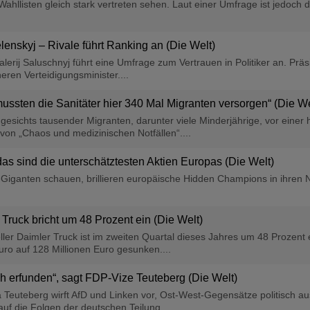
ahllisten gleich stark vertreten sehen. Laut einer Umfrage ist jedoch 
lenskyj – Rivale führt Ranking an (Die Welt)
lerij Saluschnyj führt eine Umfrage zum Vertrauen in Politiker an. Pr
eren Verteidigungsminister....
mussten die Sanitäter hier 340 Mal Migranten versorgen“ (Die We
gesichts tausender Migranten, darunter viele Minderjährige, vor einer
 von „Chaos und medizinischen Notfällen“....
as sind die unterschätztesten Aktien Europas (Die Welt)
iganten schauen, brillieren europäische Hidden Champions in ihren Ni
ruck bricht um 48 Prozent ein (Die Welt)
er Daimler Truck ist im zweiten Quartal dieses Jahres um 48 Prozent 
ro auf 128 Millionen Euro gesunken....
ch erfunden“, sagt FDP-Vize Teuteberg (Die Welt)
da Teuteberg wirft AfD und Linken vor, Ost-West-Gegensätze politisch
 auf die Folgen der deutschen Teilung....