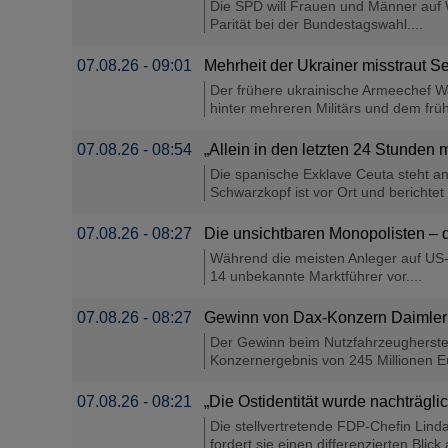
Die SPD will Frauen und Männer auf W
Parität bei der Bundestagswahl....
07.08.26 - 09:01
Mehrheit der Ukrainer misstraut Se
Der frühere ukrainische Armeechef Wa
hinter mehreren Militärs und dem früh
07.08.26 - 08:54
„Allein in den letzten 24 Stunden 
Die spanische Exklave Ceuta steht an
Schwarzkopf ist vor Ort und berichtet
07.08.26 - 08:27
Die unsichtbaren Monopolisten – d
Während die meisten Anleger auf US-G
14 unbekannte Marktführer vor....
07.08.26 - 08:27
Gewinn von Dax-Konzern Daimler T
Der Gewinn beim Nutzfahrzeugherstell
Konzernergebnis von 245 Millionen Eu
07.08.26 - 08:21
„Die Ostidentität wurde nachträgli
Die stellvertretende FDP-Chefin Lin
fordert sie einen differenzierten Blick