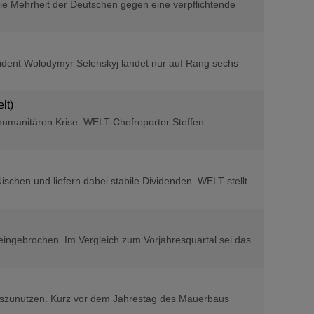
die Mehrheit der Deutschen gegen eine verpflichtende
äsident Wolodymyr Selenskyj landet nur auf Rang sechs –
lt)
 humanitären Krise. WELT-Chefreporter Steffen
schen und liefern dabei stabile Dividenden. WELT stellt
eingebrochen. Im Vergleich zum Vorjahresquartal sei das
 auszunutzen. Kurz vor dem Jahrestag des Mauerbaus