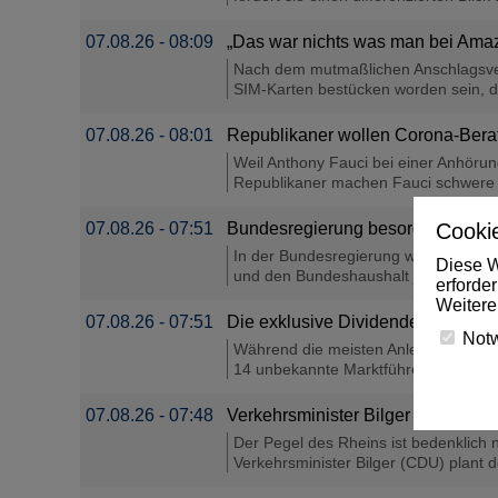
07.08.26 - 08:09
„Das war nichts was man bei Amaz
Nach dem mutmaßlichen Anschlagsvers
SIM-Karten bestücken worden sein, d
07.08.26 - 08:01
Republikaner wollen Corona-Berat
Weil Anthony Fauci bei einer Anhöru
Republikaner machen Fauci schwere V
07.08.26 - 07:51
Bundesregierung besorgt über Deu
Cookie
In der Bundesregierung wächst laut 
Diese W
und den Bundeshaushalt jährlich mit Mi
erforde
Weitere
07.08.26 - 07:51
Die exklusive Dividenden-Liste – d
Not
Während die meisten Anleger auf US-G
14 unbekannte Marktführer vor....
07.08.26 - 07:48
Verkehrsminister Bilger plant Hil
Der Pegel des Rheins ist bedenklich 
Verkehrsminister Bilger (CDU) plant