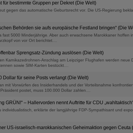
 für bestimmte Gruppen per Dekret (Die Welt)
ut gegen das automatische Geburtsrecht vor. Die US-Regierung beklag
ischen Behörden sie aufs europäische Festland bringen“ (Die We
 fast 5000 Minderjährige. Aber auch erwachsene Marokkaner hoffen im
zkopf von vor Ort berichtet....
 offenbar Sprengsatz-Zündung auslösen (Die Welt)
 Kamikazedrohnen-Anschlag am Leipziger Flughafen werden neue Detai
ennen sowie SIM-Karten bestückt....
Dollar für seine Posts verlangt (Die Welt)
an mit Vorwürfen des Insiderhandels und der Vorteilsnahme konfrontie
 Präsident postet, muss 100.000 Dollar zahlen....
ung GRÜN!“ – Hallervorden nennt Auftritte für CDU „wahltaktisch“
u individualistisch, erklärte der langjährige FDP-Sympathisant und expo
einer US-israelisch-marokkanischen Geheimaktion gegen Ceuta 