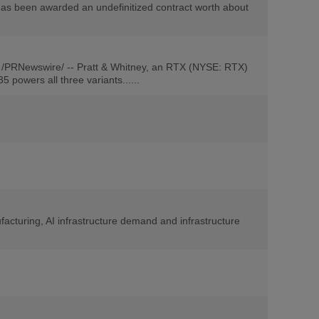
s been awarded an undefinitized contract worth about
/PRNewswire/ -- Pratt & Whitney, an RTX (NYSE: RTX)
 powers all three variants......
facturing, AI infrastructure demand and infrastructure