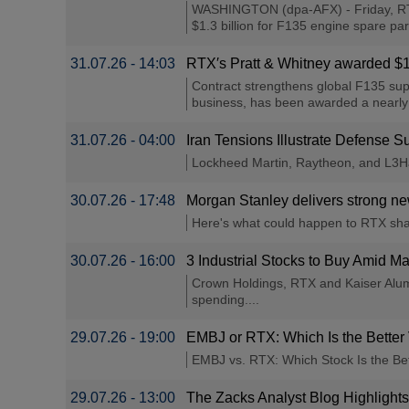
WASHINGTON (dpa-AFX) - Friday, RTX
$1.3 billion for F135 engine spare part
31.07.26 - 14:03
RTX′s Pratt & Whitney awarded $1
Contract strengthens global F135 s
business, has been awarded a nearly $1
31.07.26 - 04:00
Iran Tensions Illustrate Defense S
Lockheed Martin, Raytheon, and L3Har
30.07.26 - 17:48
Morgan Stanley delivers strong new
Here's what could happen to RTX shar
30.07.26 - 16:00
3 Industrial Stocks to Buy Amid M
Crown Holdings, RTX and Kaiser Alumin
spending....
29.07.26 - 19:00
EMBJ or RTX: Which Is the Better
EMBJ vs. RTX: Which Stock Is the Bet
29.07.26 - 13:00
The Zacks Analyst Blog Highlight