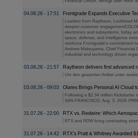
Financial Officer, verfügt über mehr 
04.08.26 - 17:51
Frontgrade Expands Executive Te
Leaders from Raytheon, Lockheed Mar
deepen customer engagementCOLORADO
electronics and subsystems, today anno
space, defense, and intelligence miss
reinforce Frontgrade's commitment to
Andrew Matsuyama, Chief Financial Of
industrial and technology driven organ
03.08.26 - 21:57
Raytheon delivers first advanced 
Um den gesamten Artikel unter seeking
03.08.26 - 09:03
Olares Brings Personal AI Cloud t
Following a $2.34 million Kickstarte
SAN FRANCISCO, Aug. 3, 2026 /PRNews
31.07.26 - 22:00
RTX vs. Redwire: Which Aerospac
RTX and RDW bring contrasting streng
31.07.26 - 14:42
RTX′s Pratt & Whitney Awarded $1