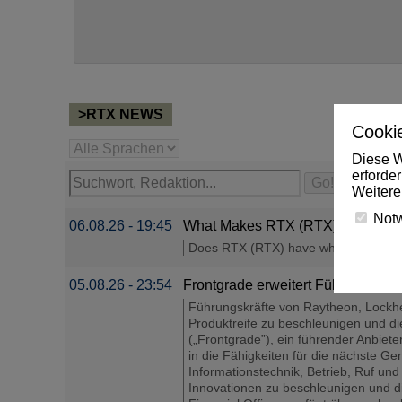
>RTX NEWS
Cookie
Diese W
erforde
Weitere
Not
06.08.26 - 19:45
What Makes RTX (RTX) a Strong 
Does RTX (RTX) have what it takes to 
05.08.26 - 23:54
Frontgrade erweitert Führungstea
Führungskräfte von Raytheon, Lockhe
Produktreife zu beschleunigen und
(„Frontgrade”), ein führender Anbiet
in die Fähigkeiten für die nächste G
Informationstechnik, Betrieb, Ruf u
Innovationen zu beschleunigen und 