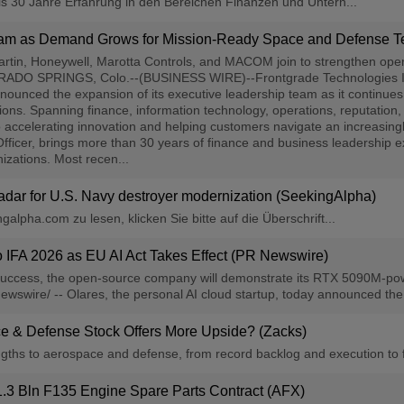
als 30 Jahre Erfahrung in den Bereichen Finanzen und Untern...
am as Demand Grows for Mission-Ready Space and Defense Te
tin, Honeywell, Marotta Controls, and MACOM join to strengthen opera
 SPRINGS, Colo.--(BUSINESS WIRE)--Frontgrade Technologies Inc. (“
unced the expansion of its executive leadership team as it continues to
ions. Spanning finance, information technology, operations, reputation
 accelerating innovation and helping customers navigate an increasing
ficer, brings more than 30 years of finance and business leadership e
izations. Most recen...
radar for U.S. Navy destroyer modernization (SeekingAlpha)
alpha.com zu lesen, klicken Sie bitte auf die Überschrift...
o IFA 2026 as EU AI Act Takes Effect (PR Newswire)
r success, the open-source company will demonstrate its RTX 5090M-po
wire/ -- Olares, the personal AI cloud startup, today announced the 
e & Defense Stock Offers More Upside? (Zacks)
ths to aerospace and defense, from record backlog and execution to fa
.3 Bln F135 Engine Spare Parts Contract (AFX)