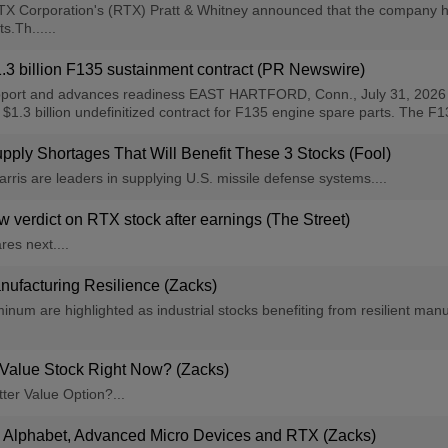
 Corporation's (RTX) Pratt & Whitney announced that the company ha
s.Th......
.3 billion F135 sustainment contract (PR Newswire)
upport and advances readiness EAST HARTFORD, Conn., July 31, 2026 
.3 billion undefinitized contract for F135 engine spare parts. The F135
upply Shortages That Will Benefit These 3 Stocks (Fool)
ris are leaders in supplying U.S. missile defense systems....
 verdict on RTX stock after earnings (The Street)
es next....
anufacturing Resilience (Zacks)
um are highlighted as industrial stocks benefiting from resilient manu
 Value Stock Right Now? (Zacks)
ter Value Option?...
s Alphabet, Advanced Micro Devices and RTX (Zacks)