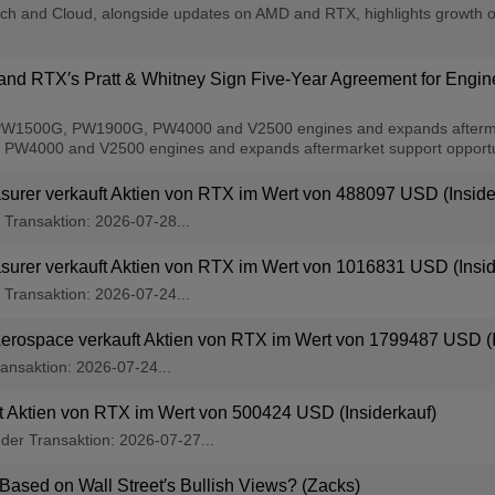
h and Cloud, alongside updates on AMD and RTX, highlights growth opp
 and RTX′s Pratt & Whitney Sign Five-Year Agreement for Engi
W1500G, PW1900G, PW4000 and V2500 engines and expands aftermarke
000 and V2500 engines and expands aftermarket support opportuni
asurer verkauft Aktien von RTX im Wert von 488097 USD (Inside
r Transaktion: 2026-07-28...
asurer verkauft Aktien von RTX im Wert von 1016831 USD (Insid
r Transaktion: 2026-07-24...
 Aerospace verkauft Aktien von RTX im Wert von 1799487 USD (I
ransaktion: 2026-07-24...
uft Aktien von RTX im Wert von 500424 USD (Insiderkauf)
g der Transaktion: 2026-07-27...
 Based on Wall Street′s Bullish Views? (Zacks)