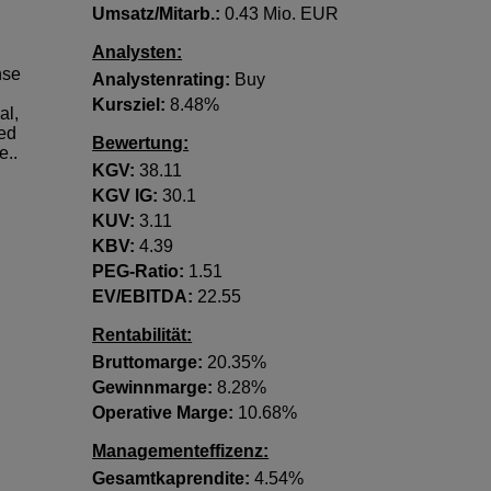
Umsatz/Mitarb.:
0.43 Mio. EUR
Analysten:
nse
Analystenrating:
Buy
Kursziel:
8.48%
al,
red
Bewertung:
e..
KGV:
38.11
KGV lG:
30.1
KUV:
3.11
KBV:
4.39
PEG-Ratio:
1.51
EV/EBITDA:
22.55
Rentabilität:
Bruttomarge:
20.35%
Gewinnmarge:
8.28%
Operative Marge:
10.68%
Managementeffizenz:
Gesamtkaprendite:
4.54%