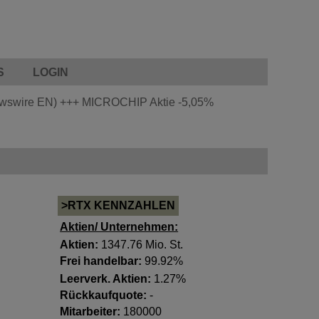
S
LOGIN
ewswire EN)
+++
MICROCHIP Aktie
-5,05%
>RTX KENNZAHLEN
Aktien/ Unternehmen:
Aktien:
1347.76 Mio. St.
Frei handelbar:
99.92%
Leerverk. Aktien:
1.27%
Rückkaufquote:
-
Mitarbeiter:
180000