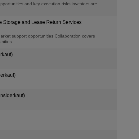
ortunities and key execution risks investors are
ne Storage and Lease Return Services
t support opportunities Collaboration covers
ties...
rkauf)
erkauf)
nsiderkauf)