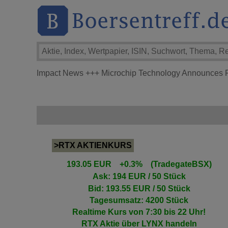
Impact News
+++
Microchip Technology Announces Fi
>RTX AKTIENKURS
193.05 EUR +0.3% (TradegateBSX)
Ask: 194 EUR / 50 Stück
Bid: 193.55 EUR / 50 Stück
Tagesumsatz: 4200 Stück
Realtime Kurs von 7:30 bis 22 Uhr!
RTX Aktie
über LYNX handeln