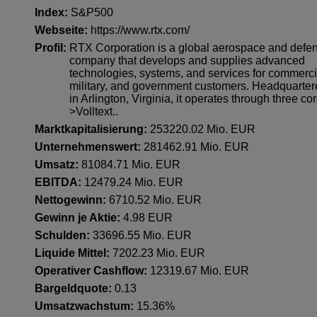
Index:
S&P500
Webseite:
https://www.rtx.com/
Profil:
RTX Corporation is a global aerospace and defe
company that develops and supplies advanced
technologies, systems, and services for commerci
military, and government customers. Headquarte
in Arlington, Virginia, it operates through three cor
>Volltext..
Marktkapitalisierung:
253220.02 Mio. EUR
Unternehmenswert:
281462.91 Mio. EUR
Umsatz:
81084.71 Mio. EUR
EBITDA:
12479.24 Mio. EUR
Nettogewinn:
6710.52 Mio. EUR
Gewinn je Aktie:
4.98 EUR
Schulden:
33696.55 Mio. EUR
Liquide Mittel:
7202.23 Mio. EUR
Operativer Cashflow:
12319.67 Mio. EUR
Bargeldquote:
0.13
Umsatzwachstum:
15.36%