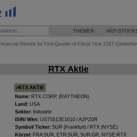
THEMEN
HOT-STOCK
nancial Results for First Quarter of Fiscal Year 2027 (GlobeN
RTX Aktie
>RTX AKTIE
Name:
RTX CORP. (RAYTHEON)
Land:
USA
Sektor:
Industrie
ISIN/ Wkn:
US75513E1010 / A2PZ0R
Symbol/ Ticker:
5UR (Frankfurt) / RTX (NYSE)
Kürzel:
FRA:5UR, ETR:5UR, 5UR:GR, NYSE:RTX