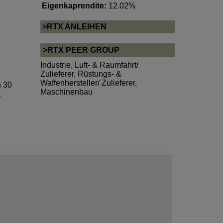
Eigenkaprendite:
12.02%
>RTX ANLEIHEN
>RTX PEER GROUP
Industrie
,
Luft- & Raumfahrt/
Zulieferer
,
Rüstungs- &
Waffenhersteller/ Zulieferer
,
n 30
Maschinenbau
.