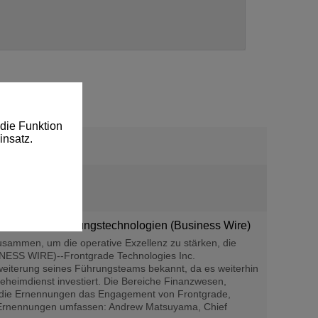
die Funktion
insatz.
m- und Verteidigungstechnologien (Business Wire)
sammen, um die operative Exzellenz zu stärken, die
NESS WIRE)--Frontgrade Technologies Inc.
rweiterung seines Führungsteams bekannt, da es weiterhin
eheimdienst investiert. Die Bereiche Finanzwesen,
en die Ernennungen das Engagement von Frontgrade,
s Ernennungen umfassen: Andrew Matsuyama, Chief