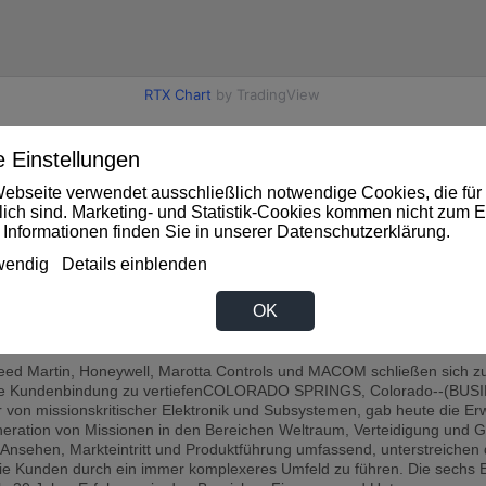
 Einstellungen
ebseite verwendet ausschließlich notwendige Cookies, die für 
rlich sind. Marketing- und Statistik-Cookies kommen nicht zum E
 Informationen finden Sie in unserer
Datenschutzerklärung
.
wendig
Details einblenden
Momentum Stock: Buy Now? (Zacks)
be a top stock pick for momentum investors? Let's find out....
OK
m aufgrund steigender Nachfrage nach einsatzbereiten Weltrau
ed Martin, Honeywell, Marotta Controls und MACOM schließen sich zu
 die Kundenbindung zu vertiefenCOLORADO SPRINGS, Colorado--(BUSI
er von missionskritischer Elektronik und Subsystemen, gab heute die E
eneration von Missionen in den Bereichen Weltraum, Verteidigung und G
nd Ansehen, Markteintritt und Produktführung umfassend, unterstreich
die Kunden durch ein immer komplexeres Umfeld zu führen. Die sech