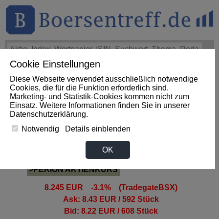
Cookie Einstellungen
THEMEN
HOT-STOCKS
LOGIN
Diese Webseite verwendet ausschließlich notwendige
Impact News
+++
eBay Non-GAAP EPS of $1.60 beats by
Cookies, die für die Funktion erforderlich sind.
$0.09, revenue of $3.1B beats by $80M (SeekingAlpha)
+++
Marketing- und Statistik-Cookies kommen nicht zum
EBAY Aktie
+3,07%
Einsatz. Weitere Informationen finden Sie in unserer
Datenschutzerklärung
.
Notwendig
Details einblenden
PERION Aktie
OK
>PERION AKTIENKURS
8.245 EUR -3.1% (TradegateBSX)
Ask: 8.43 EUR / 592 Stück
Bid: 8.22 EUR / 608 Stück