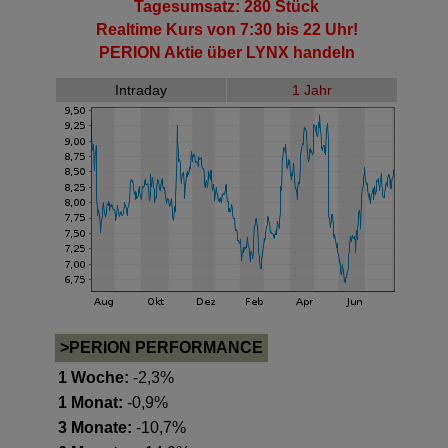
Tagesumsatz: 280 Stück
Realtime Kurs von 7:30 bis 22 Uhr!
PERION Aktie
über LYNX handeln
Intraday
1 Jahr
>PERION PERFORMANCE
1 Woche:
-2,3%
1 Monat:
-0,9%
3 Monate:
-10,7%