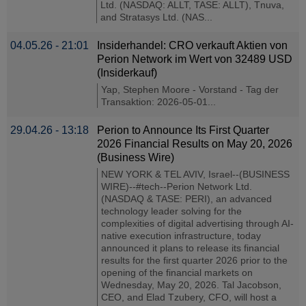
Ltd. (NASDAQ: ALLT, TASE: ALLT), Tnuva,
and Stratasys Ltd. (NAS...
04.05.26 - 21:01
Insiderhandel: CRO verkauft Aktien von
Perion Network im Wert von 32489 USD
(Insiderkauf)
Yap, Stephen Moore - Vorstand - Tag der
Transaktion: 2026-05-01...
29.04.26 - 13:18
Perion to Announce Its First Quarter
2026 Financial Results on May 20, 2026
(Business Wire)
NEW YORK & TEL AVIV, Israel--(BUSINESS
WIRE)--#tech--Perion Network Ltd.
(NASDAQ & TASE: PERI), an advanced
technology leader solving for the
complexities of digital advertising through AI-
native execution infrastructure, today
announced it plans to release its financial
results for the first quarter 2026 prior to the
opening of the financial markets on
Wednesday, May 20, 2026. Tal Jacobson,
CEO, and Elad Tzubery, CFO, will host a