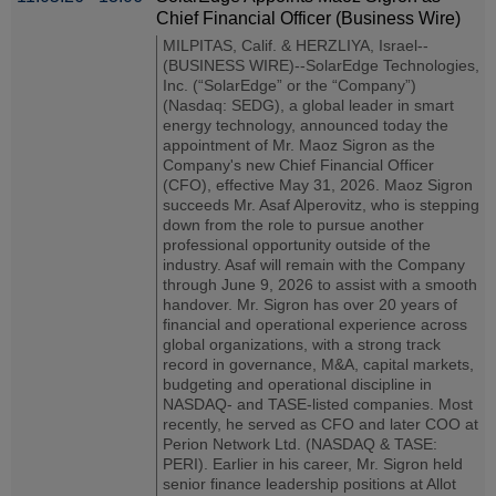
Chief Financial Officer (Business Wire)
MILPITAS, Calif. & HERZLIYA, Israel--
(BUSINESS WIRE)--SolarEdge Technologies,
Inc. (“SolarEdge” or the “Company”)
(Nasdaq: SEDG), a global leader in smart
energy technology, announced today the
appointment of Mr. Maoz Sigron as the
Company's new Chief Financial Officer
(CFO), effective May 31, 2026. Maoz Sigron
succeeds Mr. Asaf Alperovitz, who is stepping
down from the role to pursue another
professional opportunity outside of the
industry. Asaf will remain with the Company
through June 9, 2026 to assist with a smooth
handover. Mr. Sigron has over 20 years of
financial and operational experience across
global organizations, with a strong track
record in governance, M&A, capital markets,
budgeting and operational discipline in
NASDAQ- and TASE-listed companies. Most
recently, he served as CFO and later COO at
Perion Network Ltd. (NASDAQ & TASE:
PERI). Earlier in his career, Mr. Sigron held
senior finance leadership positions at Allot