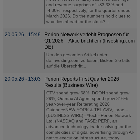
and revenue surprises of +83.33% and
-4.30%, respectively, for the quarter ended
March 2026. Do the numbers hold clues to
what lies ahead for the stock?...
20.05.26 - 15:48
Perion Network verfehlt Prognosen für
Q1 2026 – Aktie bricht ein (Investing.com
DE)
Um den gesamten Artikel unter
de.investing.com zu lesen, klicken Sie bitte
auf die Überschrift...
20.05.26 - 13:03
Perion Reports First Quarter 2026
Results (Business Wire)
CTV spend grew 68%, DOOH spend grew
29%, Outmax AI Agent spend grew 316%
year-over-year Reiterating 2026
GuidanceNEW YORK & TEL AVIV, Israel--
(BUSINESS WIRE)--#tech--Perion Network
Ltd. (NASDAQ and TASE: PERI), an
advanced technology leader solving for the
complexities of digital advertising through AI-
native execution infrastructure, today