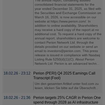
The annual report, containing audited
consolidated financial statements for the
year ended December 31, 2025, as filed with
the Securities and Exchange Commission on
March 16, 2026, is now accessible on our
website at https://www.perion.com/. In
addition to online availability, Shareholders
may receive a hard copy of the report at no
additional cost. To request a hard copy of the
annual report, shareholders are welcome to
contact Perion Network Ltd. through the
details provided on our website or send an
email to investors@perion.com. This press
release is issued in compliance with Nasdaq
Listing Rule 5250(d)(1)(C). About Perion
Network Ltd. Perion is an advanced techn...
18.02.26 - 23:12
Perion (PERI) Q4 2025 Earnings Call
Transcript (Fool)
Um den gesamten Artikel unter fool.com zu
lesen, klicken Sie bitte auf die Überschrift...
18.02.26 - 21:36
Perion targets 25% CAGR in Perion One
spend through 2028 as AI infrastructure