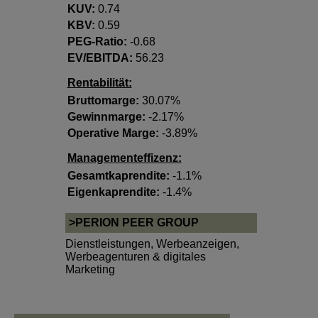
KUV:
0.74
KBV:
0.59
PEG-Ratio:
-0.68
EV/EBITDA:
56.23
Rentabilität:
Bruttomarge:
30.07%
Gewinnmarge:
-2.17%
Operative Marge:
-3.89%
Managementeffizenz:
Gesamtkaprendite:
-1.1%
Eigenkaprendite:
-1.4%
>PERION PEER GROUP
Dienstleistungen
,
Werbeanzeigen,
Werbeagenturen & digitales
Marketing