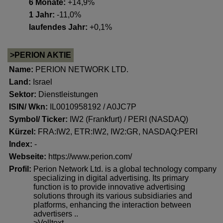
6 Monate:
+14,9%
1 Jahr:
-11,0%
laufendes Jahr:
+0,1%
>PERION AKTIE
Name:
PERION NETWORK LTD.
Land:
Israel
Sektor:
Dienstleistungen
ISIN/ Wkn:
IL0010958192 / A0JC7P
Symbol/ Ticker:
IW2 (Frankfurt) / PERI (NASDAQ)
Kürzel:
FRA:IW2, ETR:IW2, IW2:GR, NASDAQ:PERI
Index:
-
Webseite:
https://www.perion.com/
Profil:
Perion Network Ltd. is a global technology company
specializing in digital advertising. Its primary
function is to provide innovative advertising
solutions through its various subsidiaries and
platforms, enhancing the interaction between
advertisers ..
>Volltext..