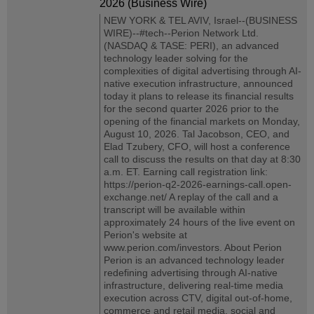
2026 (Business Wire)
NEW YORK & TEL AVIV, Israel--(BUSINESS
WIRE)--#tech--Perion Network Ltd.
(NASDAQ & TASE: PERI), an advanced
technology leader solving for the
complexities of digital advertising through AI-
native execution infrastructure, announced
today it plans to release its financial results
for the second quarter 2026 prior to the
opening of the financial markets on Monday,
August 10, 2026. Tal Jacobson, CEO, and
Elad Tzubery, CFO, will host a conference
call to discuss the results on that day at 8:30
a.m. ET. Earning call registration link:
https://perion-q2-2026-earnings-call.open-
exchange.net/ A replay of the call and a
transcript will be available within
approximately 24 hours of the live event on
Perion's website at
www.perion.com/investors. About Perion
Perion is an advanced technology leader
redefining advertising through AI-native
infrastructure, delivering real-time media
execution across CTV, digital out-of-home,
commerce and retail media, social and