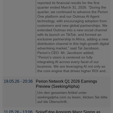
reported its financial results for the first
quarter ended March 31, 2026. “During the
quarter, we continued to advance the Perion
One platform and our Outmax AI Agent
technology, with encouraging adoption from
customers and new global partnerships. We
extended Outmax into a new social channel
with its launch on TikTok, and formed an
exclusive partnership in Africa, adding a new
distribution channel in this high-growth digital
advertising market,” said Tal Jacobson,
Perion's CEO. Mr. Jacobson added,
“Perion's vision is centered on fully
integrating AI across every facet of our
business. We are leveraging AI not only as
the core engine that drives higher ROI and...
19.05.26 - 20:36
Perion Network Q1 2026 Earnings
Preview (SeekingAlpha)
Um den gesamten Artikel unter
seekingalpha.com zu lesen, klicken Sie bitte
auf die Überschrift...
11.05.26 - 13:06
SolarEdge Appoints Maoz Sigron as